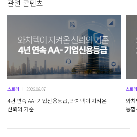
관련 콘텐츠
스토리
2026.08.07
스토
4년 연속 AA- 기업신용등급, 와치텍이 지켜온
와치텍
신뢰의 기준
통합