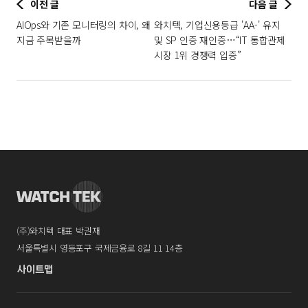
이전 글
다음 글
AIOps와 기존 모니터링의 차이, 왜
와치텍, 기업신용등급 'AA-' 유지
지금 주목받을까
및 SP 인증 재인증…“IT 통합관제
시장 1위 경쟁력 입증”
(주)와치텍 대표 박권재
서울특별시 영등포구 국제금융로 8길 11 14층
사이트맵