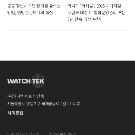
공공 정보시스템 장애를 줄이는
와치텍 '와치올', 2026 K-디지털
방법, 예방점검체계의 핵심
브랜드 대상 IT 통합운영관리 부문
3년 연속 대상 수상!
(주)와치텍 대표 박권재
서울특별시 영등포구 국제금융로 8길 11 14층
사이트맵
이메일무단수집거부
개인정보처리방침