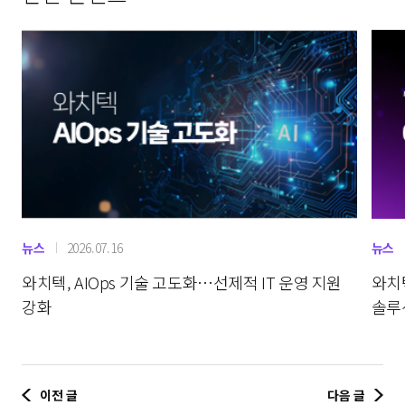
뉴스
2026.07.16
뉴스
와치텍, AIOps 기술 고도화…선제적 IT 운영 지원
와치
강화
솔루션
이전 글
다음 글