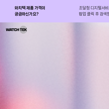
와치텍 제품 가격이
IT 운영 혁신 성공 사례
와치올 PMA GS인증 1등급
조달청 디지털서비
새롭게 공개된 국
와치올 PMA가 G
궁금하신가요?
획득
팝업 클릭 후 검색창
보세요!
인정받았습니다.
와치텍 | 자율운영관리 전문 기업