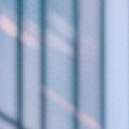
3,000번 이상
의 고객 경험
"그들의
비즈니스
가
직접 확인해 보세요."
어떻게
변화
했는지