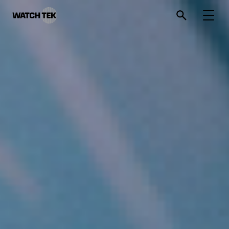
와치텍 | 자율운영관리 전문 기업