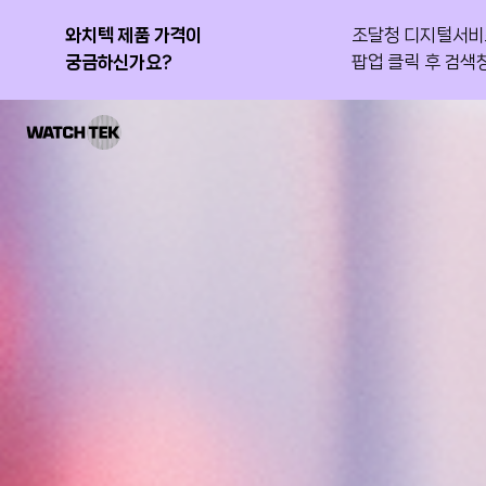
와치텍 제품 가격이
IT 운영 혁신 성공 사례
와치올 PMA GS인증 1등급
조달청 디지털서비
새롭게 공개된 국
와치올 PMA가 G
궁금하신가요?
획득
팝업 클릭 후 검색창
보세요!
인정받았습니다.
와치텍 | 자율운영관리 전문 기업