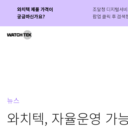
와치텍 제품 가격이
IT 운영 혁신 성공 사례
와치올 PMA GS인증 1등급
조달청 디지털서비
새롭게 공개된 국
와치올 PMA가 G
궁금하신가요?
획득
팝업 클릭 후 검색창
보세요!
인정받았습니다.
와치텍 | 자율운영관리 전문 기업
뉴스
와치텍, 자율운영 가