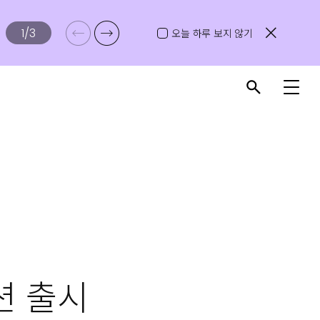
1
/
3
오늘 하루 보지 않기
션 출시