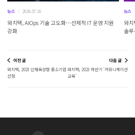
뉴스
2026.07.16
뉴스
와치텍, AIOps 기술 고도화…선제적 IT 운영 지원
와치
강화
솔루션
이전 글
다음 글
와치텍, 2023 인재육성형 중소기업
와치텍, 2023 하반기 '커뮤니케이션
선정
교육'