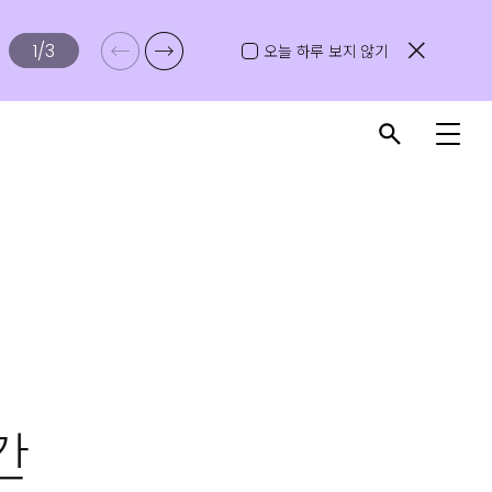
1
/
3
오늘 하루 보지 않기
간