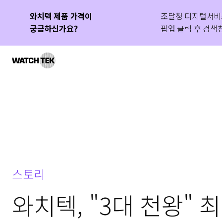
와치텍 제품 가격이
IT 운영 혁신 성공 사례
와치올 PMA GS인증 1등급
조달청 디지털서비
새롭게 공개된 국
와치올 PMA가 G
궁금하신가요?
획득
팝업 클릭 후 검색창
보세요!
인정받았습니다.
와치텍 | 자율운영관리 전문 기업
스토리
와치텍, "3대 천왕"